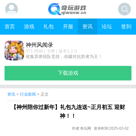
首页
游戏
礼包
开服
资讯
论坛
签到
神州风闻录
371.95M | 卡牌 | 版本1.2.0
收集异兽组队竞技，劲爆对抗胜者为王！
下载游戏
资讯
>
行业新闻
> 正文
【神州陪你过新年】礼包九连送~正月初五 迎财
神！！
作者:奇玩网 发布时间:2025-02-02