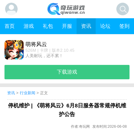
首页
游戏
礼包
开服
资讯
论坛
签到
萌将风云
526M | 卡牌 | 版本2.10.45
人美耐玩，还不累！
下载游戏
资讯
>
行业新闻
> 正文
停机维护 | 《萌将风云》6月8日服务器常规停机维
护公告
作者:奇玩网 发布时间:2026-06-08