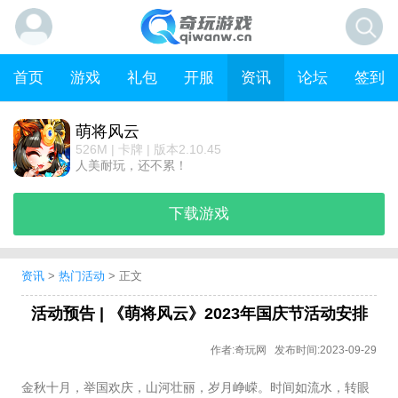
首页
游戏
礼包
开服
资讯
论坛
签到
萌将风云
526M | 卡牌 | 版本2.10.45
人美耐玩，还不累！
下载游戏
资讯
>
热门活动
> 正文
活动预告 | 《萌将风云》2023年国庆节活动安排
作者:奇玩网 发布时间:2023-09-29
金秋十月，举国欢庆，山河壮丽，岁月峥嵘。时间如流水，转眼