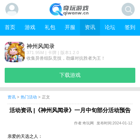
首页
游戏
礼包
开服
资讯
论坛
签到
神州风闻录
371.95M | 卡牌 | 版本1.2.0
收集异兽组队竞技，劲爆对抗胜者为王！
下载游戏
资讯
>
热门活动
> 正文
活动资讯 |《神州风闻录》一月中旬部分活动预告
作者:奇玩网 发布时间:2024-01-12
亲爱的天选之人：