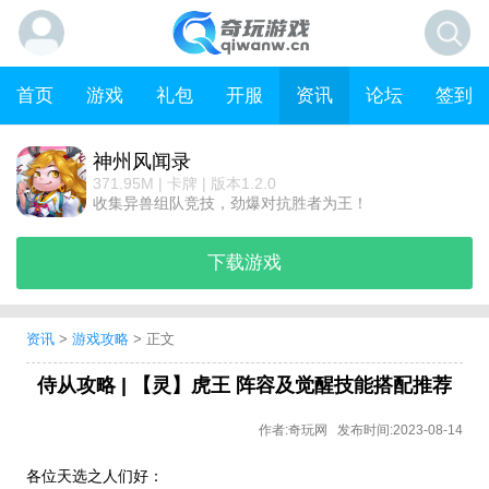
首页
游戏
礼包
开服
资讯
论坛
签到
神州风闻录
371.95M | 卡牌 | 版本1.2.0
收集异兽组队竞技，劲爆对抗胜者为王！
下载游戏
资讯
>
游戏攻略
> 正文
侍从攻略 | 【灵】虎王 阵容及觉醒技能搭配推荐
作者:奇玩网 发布时间:2023-08-14
各位天选之人们好：